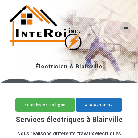
Skip
to
content
Électricien À Blainville
Soumission en ligne
438-879-0907
Services électriques à Blainville
Nous réalisons différents travaux électriques