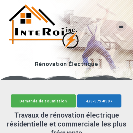
Skip
to
content
Rénovation Électrique
Demande de soumission
438-879-0907
Travaux de rénovation électrique
résidentielle et commerciale les plus
fréquents