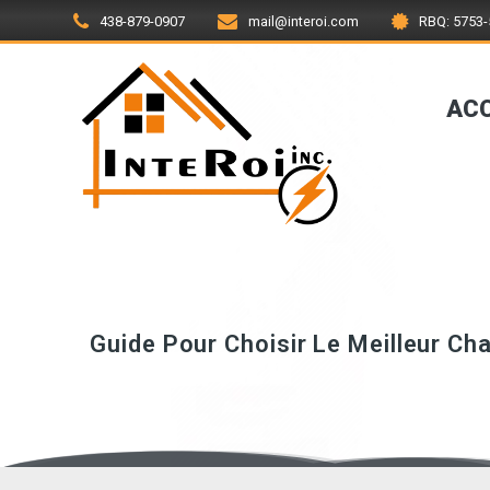
Skip
438-879-0907
mail@interoi.com
RBQ: 5753-
to
content
ACC
Guide Pour Choisir Le Meilleur Ch